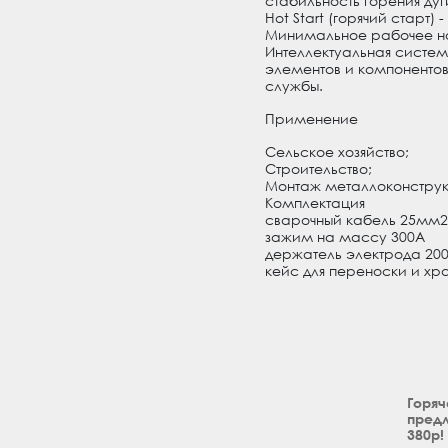
стабильность горения дуг
Hot Start (горячий старт)
Минимальное рабочее н
Интеллектуальная систем
элементов и компонентов
службы.
Применение
Сельское хозяйство;
Строительство;
Монтаж металлоконструк
Комплектация
сварочный кабель 25мм2, 
зажим на массу 300А
держатель электрода 20
кейс для переноски и хр
Горяч
предл
380р!