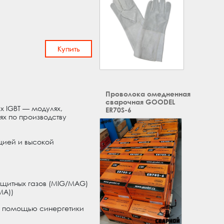
Купить
Проволока омедненная
сварочная GOODEL
 IGBT — модулях,
ER70S-6
ях по производству
цией и высокой
ащитных газов (MIG/MAG)
МА))
с помощью синергетики