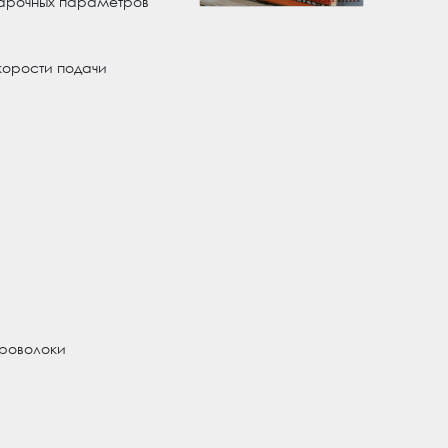
варочных параметров
корости подачи
проволоки