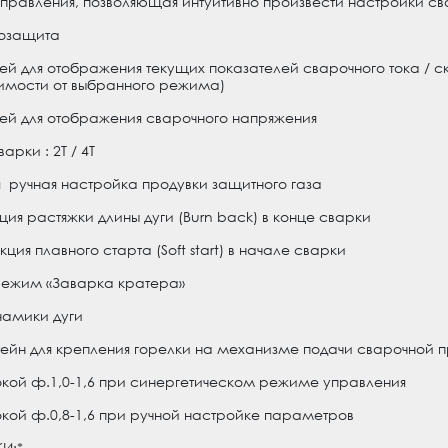
 управления, позволяющая интуитивно произвести настройки с
мозащита
й для отображения текущих показателей сварочного тока / с
симости от выбранного режима)
ей для отображения сварочного напряжения
рки : 2Т / 4Т
я ручная настройка продувки защитного газа
ция растяжки длины дуги (Burn back) в конце сварки
ция плавного старта (Soft start) в начале сварки
режим «Заварка кратера»
намики дуги
тейн для крепления горелки на механизме подачи сварочной 
окой ф.1,0-1,6 при синергетическом режиме управления
окой ф.0,8-1,6 при ручной настройке параметров
И:*