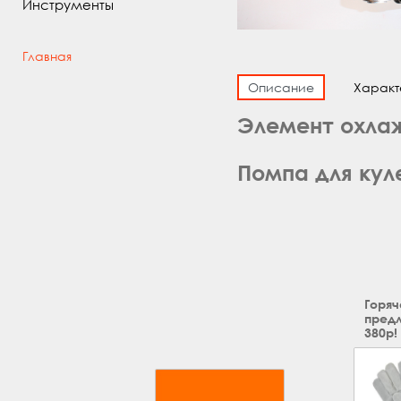
Инструменты
Главная
Описание
Характ
Элемент охлаж
Помпа для куле
Горяч
предл
380р!